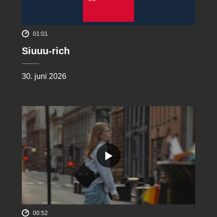
01:01
Siuuu-rich
30. juni 2026
00:52