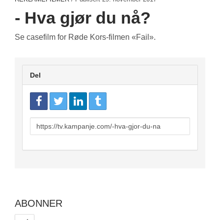
- Hva gjør du nå?
Se casefilm for Røde Kors-filmen «Fail».
Del
URL
to
share
ABONNER