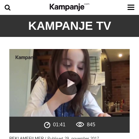
Tog
me
KAMPANJE TV
01:41
845
REKLAMEFILMER
/ Publisert
29. november 2017