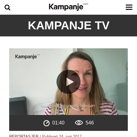
Tog
me
KAMPANJE TV
01:40
546
REPORTASJER
/ Publisert
24. juni 2017