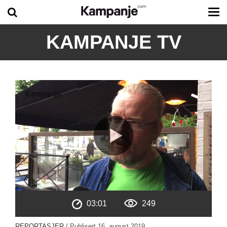
Tog
me
KAMPANJE TV
03:01
249
REPORTASJER
/ Publisert
16. august 2019