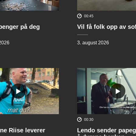
00:45
penger på deg
Vil få folk opp av s
 2026
3. august 2026
00:30
ne Riise leverer
Lendo sender papeg