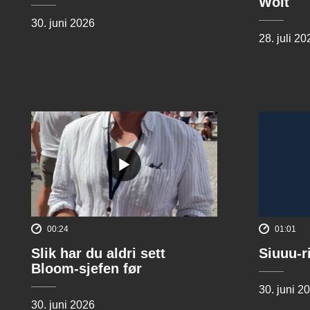
Wolt
30. juni 2026
28. juli 20
00:24
01:01
Slik har du aldri sett
Siuuu-r
Bloom-sjefen før
30. juni 2
30. juni 2026