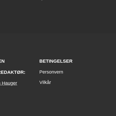
EN
BETINGELSER
Personvern
REDAKTØR:
Vilkår
an Hauger