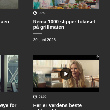
00:50
ofaen
Rema 1000 slipper fokuset
på grillmaten
30. juni 2026
01:00
øye for
Her er verdens beste