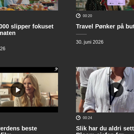
00:20
00 slipper fokuset
Travel Pønker på bu
lmaten
30. juni 2026
026
00:24
verdens beste
Slik har du aldri sett