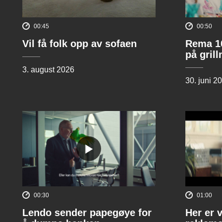
00:45
00:50
Vil få folk opp av sofaen
Rema 10
på gril
3. august 2026
30. juni 2
00:30
01:00
Lendo sender papegøye for
Her er 