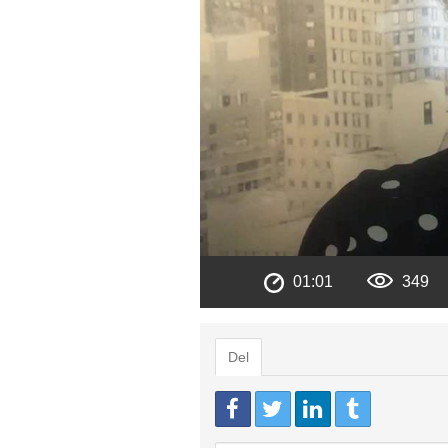
01:01
349
Del