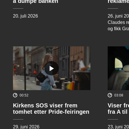
å dumpe banken
reklame
20. juli 2026
26. juni 2
Claudes re
og fikk Gr
00:52
03:08
Kirkens SOS viser frem
Viser f
tomhet etter Pride-feiringen
fra A til
29. juni 2026
23. juni 2