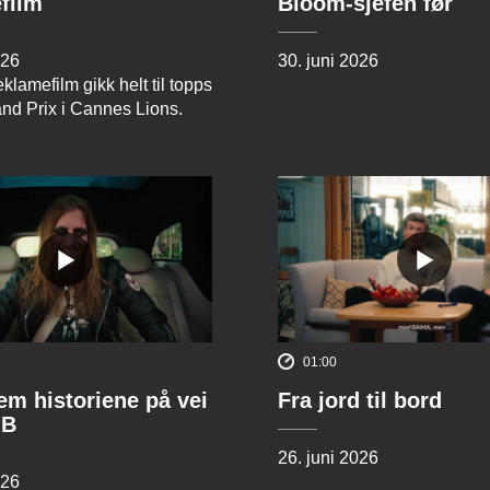
film
Bloom-sjefen før
026
30. juni 2026
klamefilm gikk helt til topps
and Prix i Cannes Lions.
01:00
rem historiene på vei
Fra jord til bord
 B
26. juni 2026
026