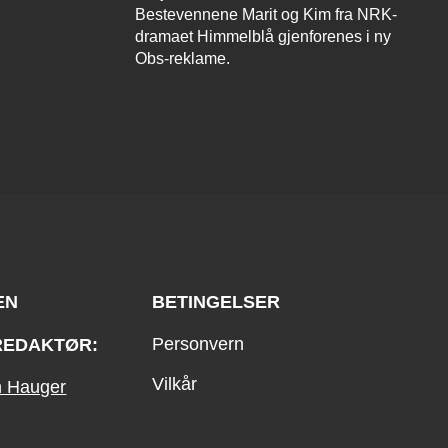
Bestevennene Marit og Kim fra NRK-
dramaet Himmelblå gjenforenes i ny
Obs-reklame.
EN
BETINGELSER
Personvern
REDAKTØR:
Vilkår
an Hauger