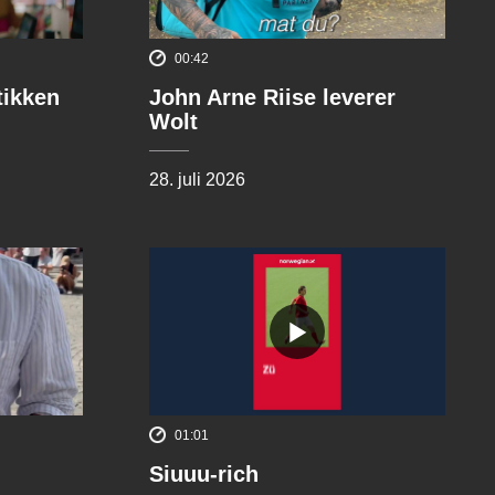
00:42
tikken
John Arne Riise leverer
Wolt
28. juli 2026
01:01
Siuuu-rich