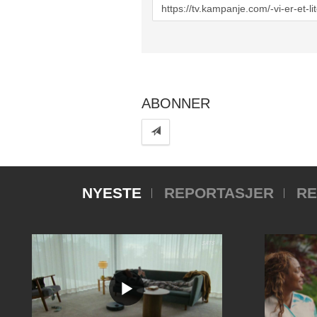
URL
to
share
ABONNER
NYESTE
REPORTASJER
RE