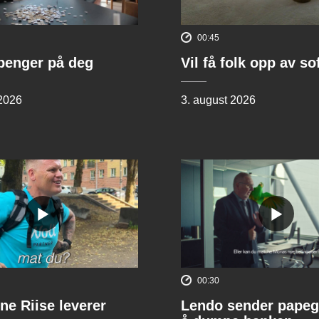
00:45
penger på deg
Vil få folk opp av s
 2026
3. august 2026
00:30
ne Riise leverer
Lendo sender papeg