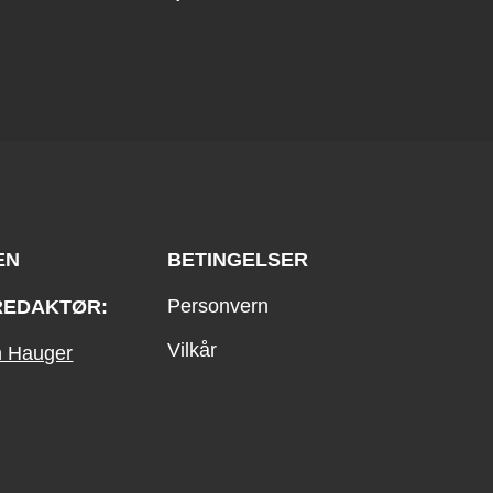
EN
BETINGELSER
Personvern
REDAKTØR:
Vilkår
an Hauger