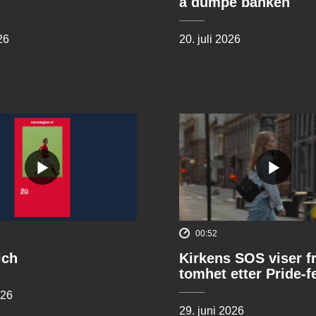
å dumpe banken
26
20. juli 2026
00:52
ich
Kirkens SOS viser f
tomhet etter Pride-f
026
29. juni 2026