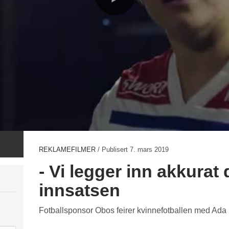
REKLAMEFILMER
/ Publisert
7. mars 2019
- Vi legger inn akkura
innsatsen
Fotballsponsor Obos feirer kvinnefotballen med Ada