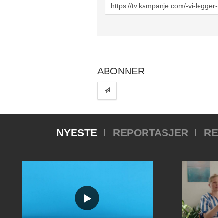
URL
to
share
ABONNER
NYESTE
REPORTASJER
RE