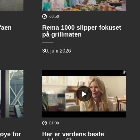
00:50
ofaen
Rema 1000 slipper fokuset
på grillmaten
30. juni 2026
01:00
øye for
Her er verdens beste