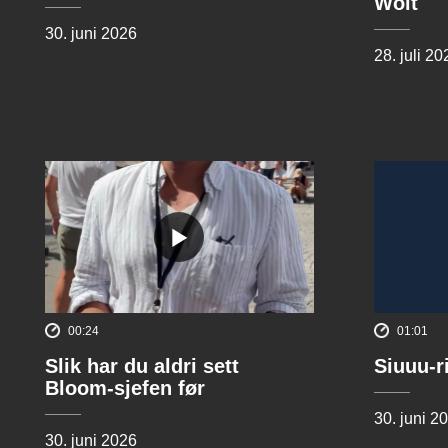
Wolt
30. juni 2026
28. juli 20
00:24
01:01
Slik har du aldri sett
Siuuu-r
Bloom-sjefen før
30. juni 2
30. juni 2026