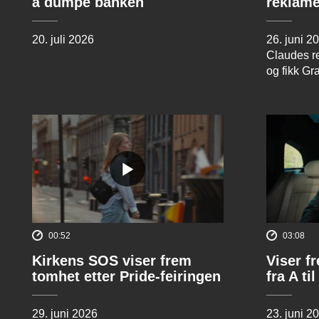
å dumpe banken
reklame
20. juli 2026
26. juni 2
Claudes re
og fikk Gr
00:52
03:08
Kirkens SOS viser frem
Viser f
tomhet etter Pride-feiringen
fra A til
29. juni 2026
23. juni 2