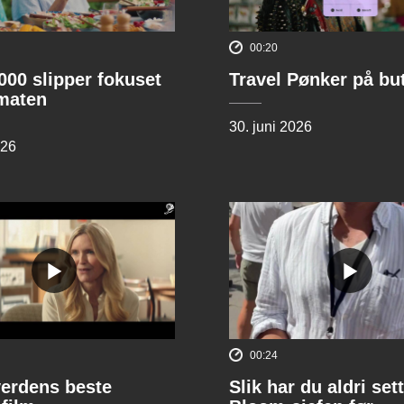
00:20
00 slipper fokuset
Travel Pønker på bu
lmaten
30. juni 2026
026
00:24
verdens beste
Slik har du aldri sett