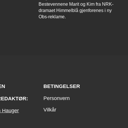
Bestevennene Marit og Kim fra NRK-
dramaet Himmelblå gjenforenes i ny
Obs-reklame.
EN
BETINGELSER
Personvern
REDAKTØR:
Vilkår
an Hauger