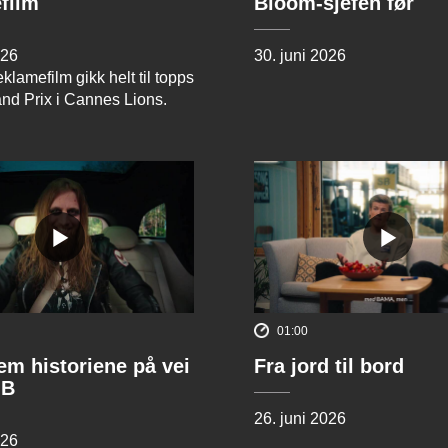
film
Bloom-sjefen før
026
30. juni 2026
klamefilm gikk helt til topps
and Prix i Cannes Lions.
01:00
rem historiene på vei
Fra jord til bord
 B
26. juni 2026
026