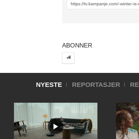
URL
to
share
ABONNER
NYESTE
REPORTASJER
RE