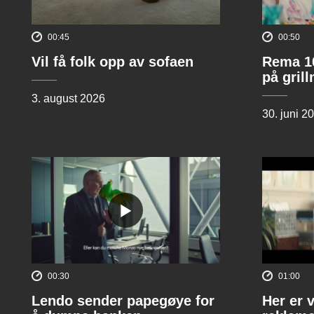
00:45
00:50
Vil få folk opp av sofaen
Rema 10
på gril
3. august 2026
30. juni 2
00:30
01:00
Lendo sender papegøye for
Her er 