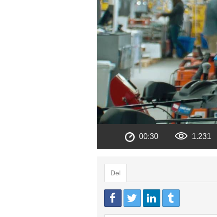
00:30
1.231
Del