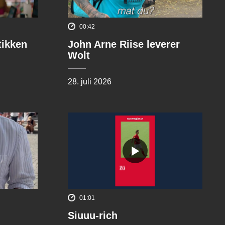
00:42
tikken
John Arne Riise leverer
Wolt
28. juli 2026
01:01
Siuuu-rich