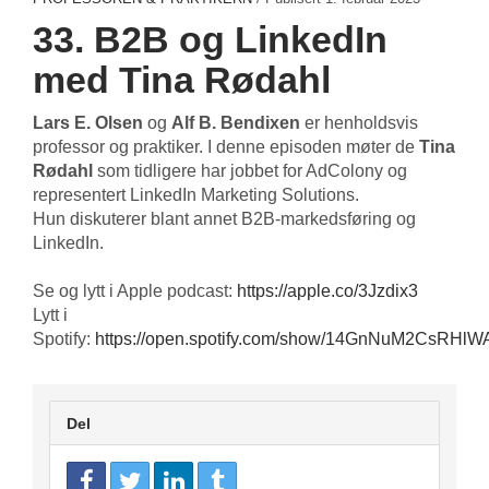
33. B2B og LinkedIn
med Tina Rødahl
Lars E. Olsen
og
Alf B. Bendixen
er henholdsvis
professor og praktiker. I denne episoden møter de
Tina
Rødahl
som tidligere har jobbet for AdColony og
representert LinkedIn Marketing Solutions.
Hun diskuterer blant annet B2B-markedsføring og
LinkedIn.
Se og lytt i Apple podcast:
https://apple.co/3Jzdix3
Lytt i
Spotify:
https://open.spotify.com/show/14GnNuM2CsRHlW
Del