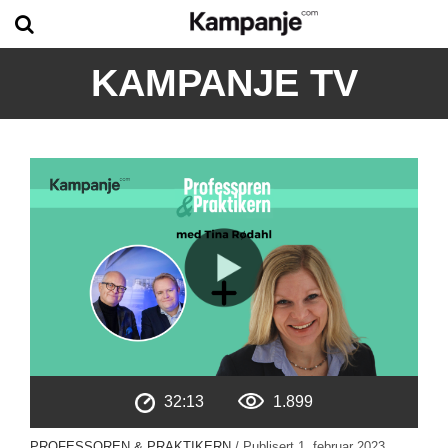
KAMPANJE TV
32:13
1.899
PROFESSOREN & PRAKTIKERN
/ Publisert
1. februar 2023