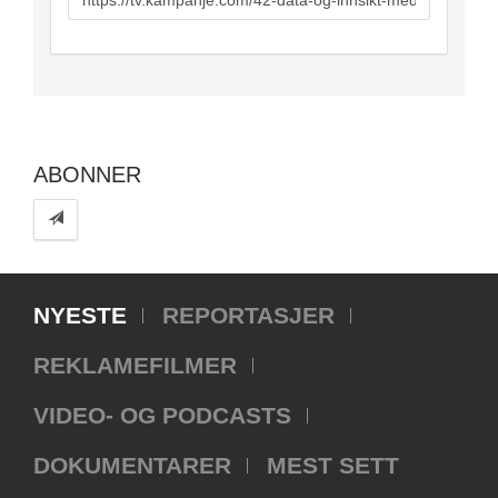
to
share
ABONNER
NYESTE
REPORTASJER
REKLAMEFILMER
VIDEO- OG PODCASTS
DOKUMENTARER
MEST SETT