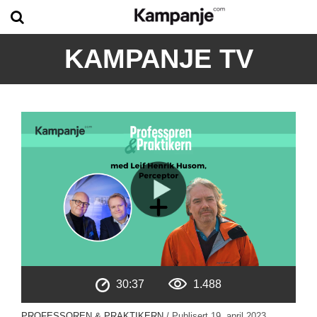
KAMPANJE TV
30:37
1.488
PROFESSOREN & PRAKTIKERN
/ Publisert
19. april 2023