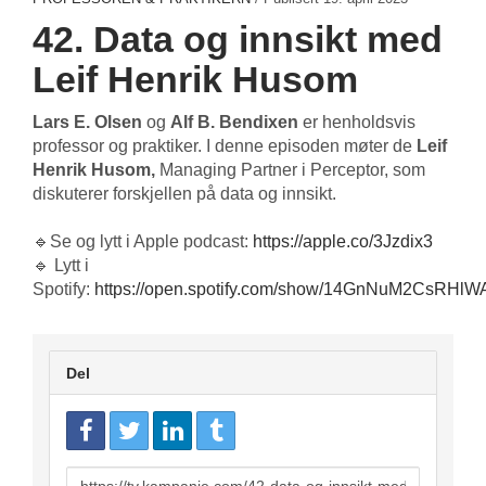
42. Data og innsikt med
Leif Henrik Husom
Lars E. Olsen
og
Alf B. Bendixen
er henholdsvis
professor og praktiker. I denne episoden møter de
Leif
Henrik Husom,
Managing Partner i Perceptor,
som
diskuterer forskjellen på data og innsikt.
🔹Se og lytt i Apple podcast:
https://apple.co/3Jzdix3
🔹 Lytt i
Spotify:
https://open.spotify.com/show/14GnNuM2CsRHlW
Del
URL