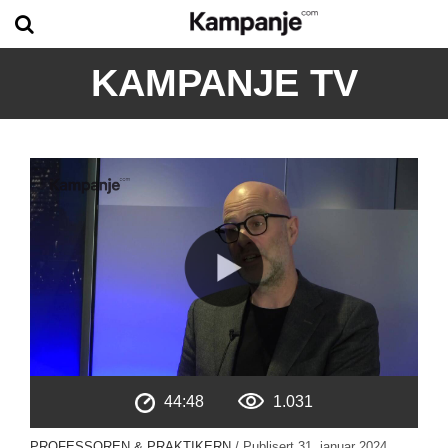
KAMPANJE TV
44:48
1.031
PROFESSOREN & PRAKTIKERN
/ Publisert
31. januar 2024