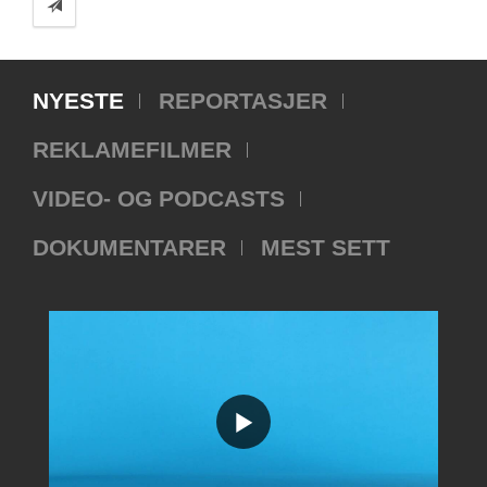
NYESTE
REPORTASJER
REKLAMEFILMER
VIDEO- OG PODCASTS
DOKUMENTARER
MEST SETT