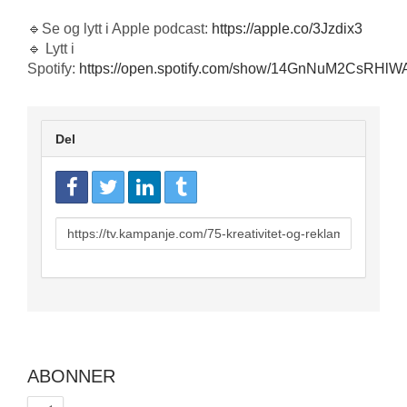
🔹Se og lytt i Apple podcast:
https://apple.co/3Jzdix3
🔹 Lytt i
Spotify:
https://open.spotify.com/show/14GnNuM2CsRHlW
Del
URL
to
share
ABONNER