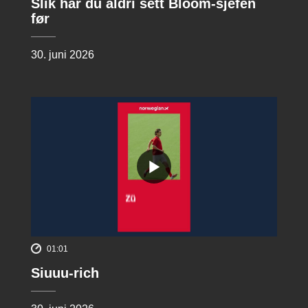
Slik har du aldri sett Bloom-sjefen
før
30. juni 2026
01:01
Siuuu-rich