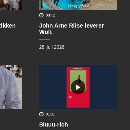
00:42
tikken
John Arne Riise leverer
Wolt
28. juli 2026
01:01
Siuuu-rich