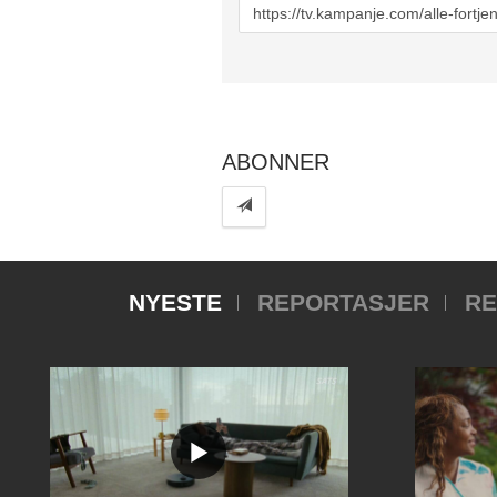
URL
to
share
ABONNER
NYESTE
REPORTASJER
RE