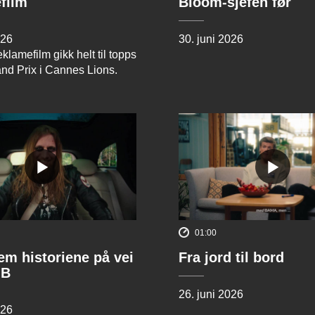
film
Bloom-sjefen før
026
30. juni 2026
klamefilm gikk helt til topps
and Prix i Cannes Lions.
01:00
rem historiene på vei
Fra jord til bord
 B
26. juni 2026
026