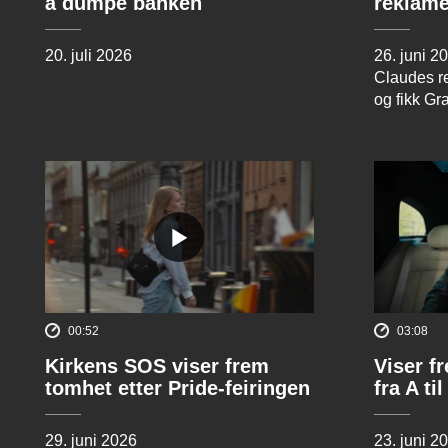
å dumpe banken
reklame
20. juli 2026
26. juni 2
Claudes re
og fikk Gr
00:52
03:08
Kirkens SOS viser frem
Viser f
tomhet etter Pride-feiringen
fra A til
29. juni 2026
23. juni 2