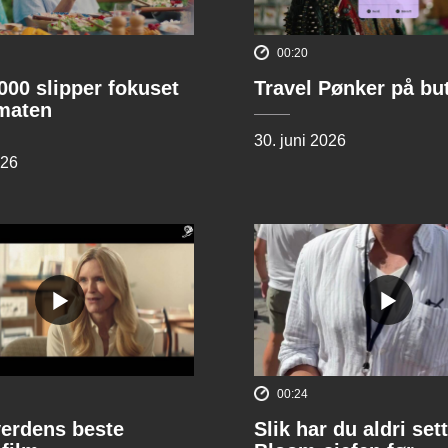
00:20
00 slipper fokuset
Travel Pønker på bu
lmaten
30. juni 2026
026
00:24
verdens beste
Slik har du aldri sett