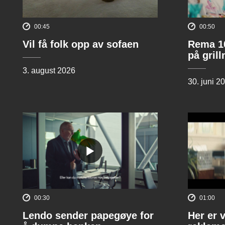
00:45
00:50
Vil få folk opp av sofaen
Rema 10
på gril
3. august 2026
30. juni 2
00:30
01:00
Lendo sender papegøye for
Her er 