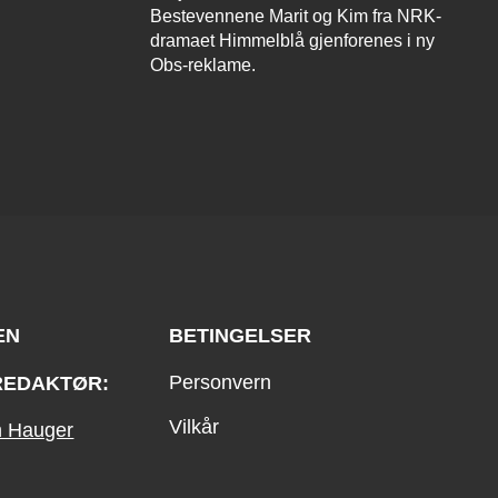
Bestevennene Marit og Kim fra NRK-
dramaet Himmelblå gjenforenes i ny
Obs-reklame.
EN
BETINGELSER
Personvern
REDAKTØR:
Vilkår
an Hauger