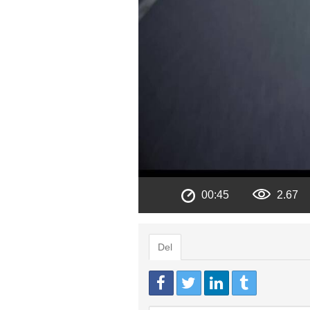
00:45
2.67
Del