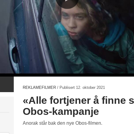
REKLAMEFILMER
/ Publisert
12. oktober 2021
«Alle fortjener å finne 
Obos-kampanje
Anorak står bak den nye Obos-filmen.