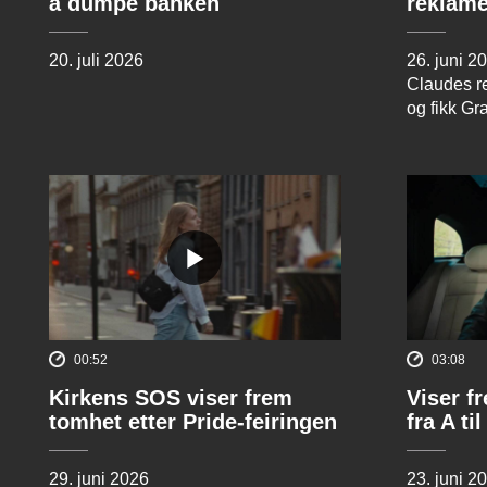
å dumpe banken
reklame
20. juli 2026
26. juni 2
Claudes re
og fikk Gr
00:52
03:08
Kirkens SOS viser frem
Viser f
tomhet etter Pride-feiringen
fra A til
29. juni 2026
23. juni 2