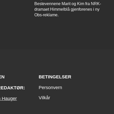
Bestevennene Marit og Kim fra NRK-
dramaet Himmelblå gjenforenes i ny
Obs-reklame.
EN
BETINGELSER
Personvern
REDAKTØR:
Vilkår
an Hauger