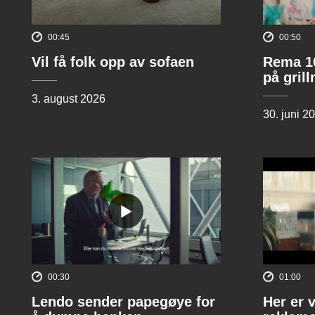
00:45
00:50
Vil få folk opp av sofaen
Rema 10
på gril
3. august 2026
30. juni 2
00:30
01:00
Lendo sender papegøye for
Her er 