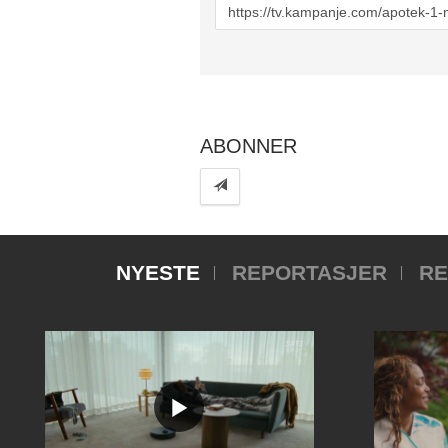
URL
to
share
ABONNER
NYESTE
REPORTASJER
RE