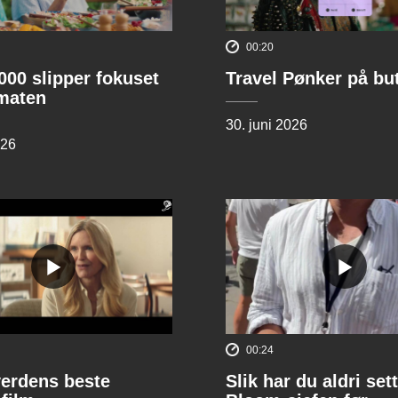
00:20
00 slipper fokuset
Travel Pønker på bu
lmaten
30. juni 2026
026
00:24
verdens beste
Slik har du aldri sett