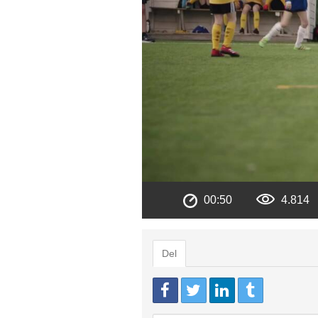
00:50
4.814
Del