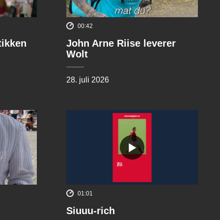
00:42
tikken
John Arne Riise leverer
Wolt
28. juli 2026
01:01
Siuuu-rich