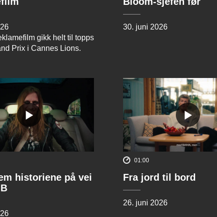
film
Bloom-sjefen før
026
30. juni 2026
klamefilm gikk helt til topps
and Prix i Cannes Lions.
01:00
rem historiene på vei
Fra jord til bord
 B
26. juni 2026
026