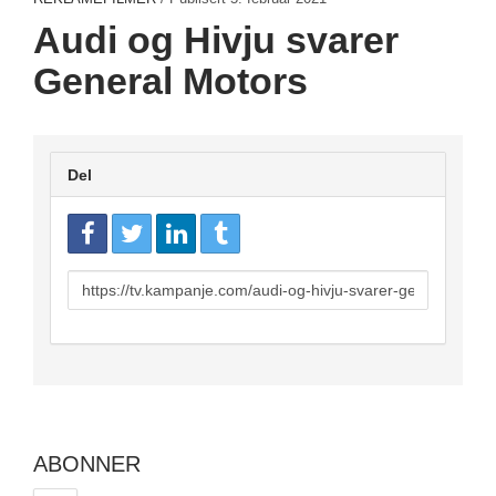
Audi og Hivju svarer
General Motors
Del
URL
to
share
ABONNER