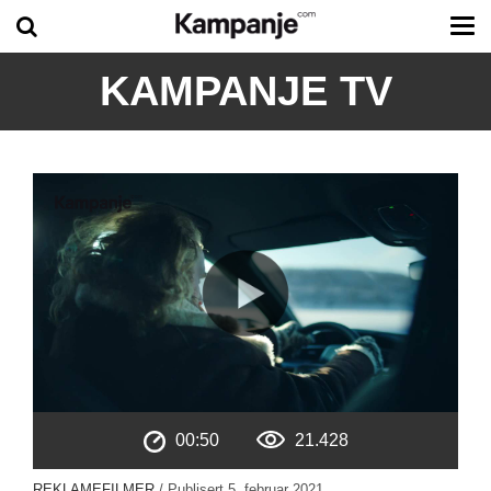
Tog
me
KAMPANJE TV
00:50
21.428
REKLAMEFILMER
/ Publisert
5. februar 2021