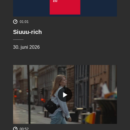
01:01
Siuuu-rich
30. juni 2026
00:52