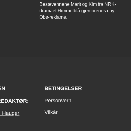
Bestevennene Marit og Kim fra NRK-
dramaet Himmelblå gjenforenes i ny
Obs-reklame.
EN
BETINGELSER
Personvern
REDAKTØR:
Vilkår
an Hauger