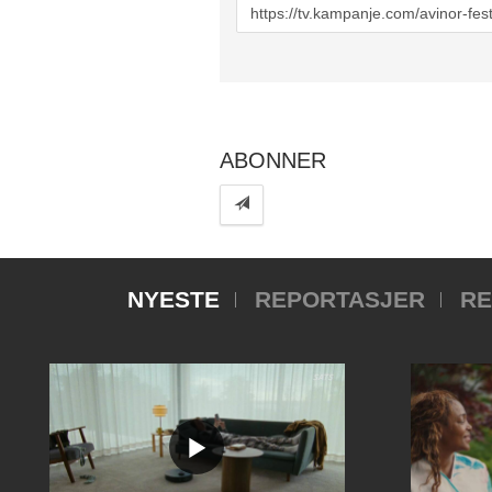
URL
to
share
ABONNER
NYESTE
REPORTASJER
RE