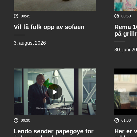
00:45
00:50
Vil få folk opp av sofaen
Rema 10
på gril
3. august 2026
30. juni 2
00:30
01:00
Lendo sender papegøye for
Her er 