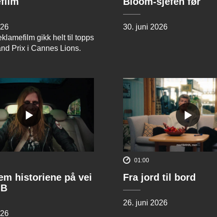
film
Bloom-sjefen før
026
30. juni 2026
klamefilm gikk helt til topps
and Prix i Cannes Lions.
01:00
rem historiene på vei
Fra jord til bord
 B
26. juni 2026
026