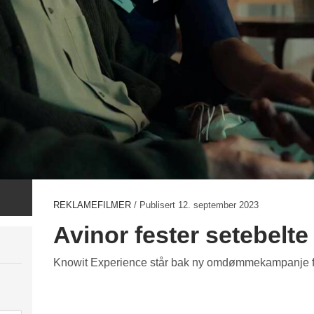
REKLAMEFILMER
/ Publisert
12. september 2023
Avinor fester setebelte 
Knowit Experience står bak ny omdømmekampanje f