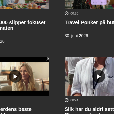
00:20
00 slipper fokuset
Travel Pønker på bu
lmaten
30. juni 2026
026
00:24
verdens beste
Slik har du aldri sett