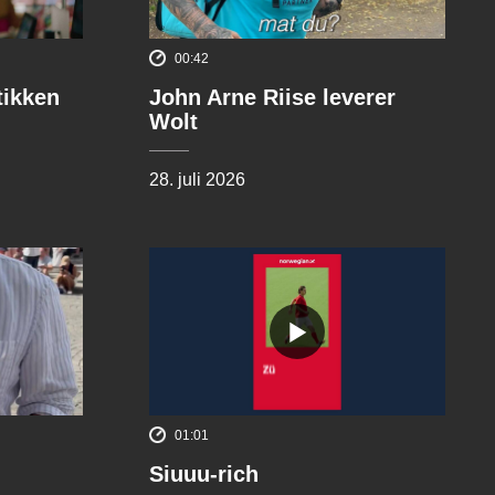
00:42
tikken
John Arne Riise leverer
Wolt
28. juli 2026
01:01
Siuuu-rich