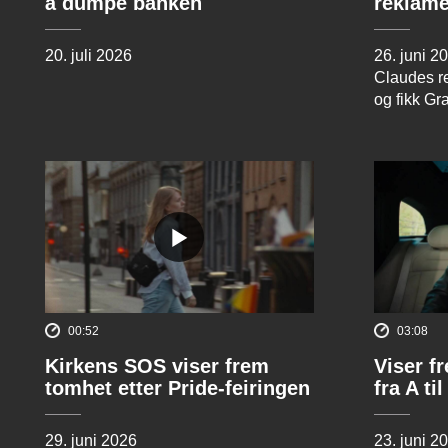
å dumpe banken
reklame
20. juli 2026
26. juni 2
Claudes re
og fikk Gr
00:52
03:08
Kirkens SOS viser frem
Viser f
tomhet etter Pride-feiringen
fra A til
29. juni 2026
23. juni 2