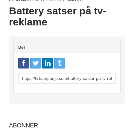
Battery satser på tv-
reklame
Del
URL
to
share
ABONNER