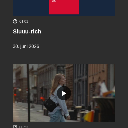
01:01
Siuuu-rich
30. juni 2026
00:52