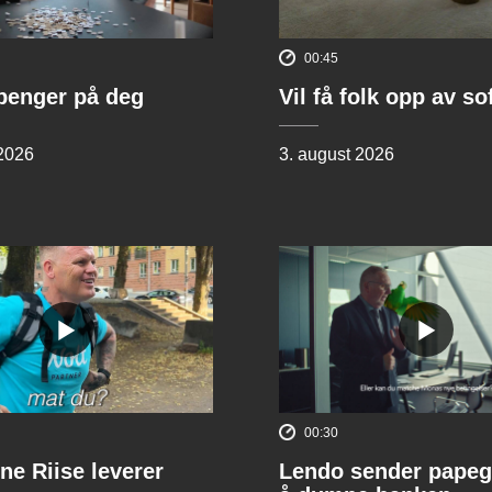
00:45
penger på deg
Vil få folk opp av s
 2026
3. august 2026
00:30
ne Riise leverer
Lendo sender papeg