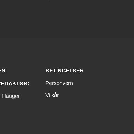
EN
BETINGELSER
Personvern
REDAKTØR:
Vilkår
an Hauger