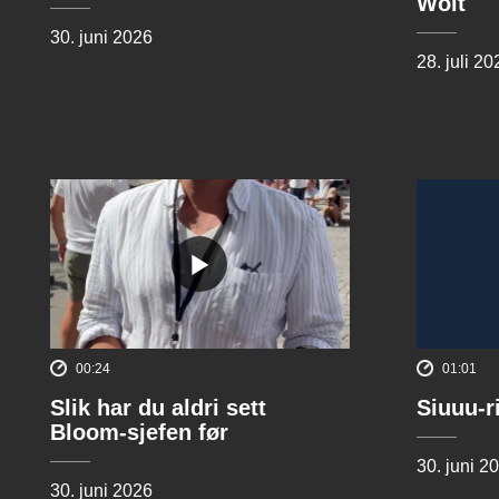
Wolt
30. juni 2026
28. juli 20
00:24
01:01
Slik har du aldri sett
Siuuu-r
Bloom-sjefen før
30. juni 2
30. juni 2026