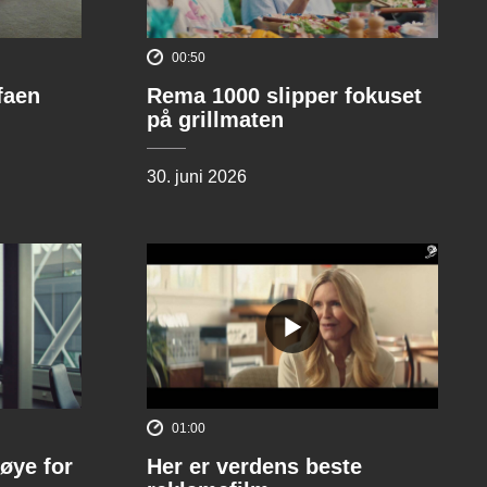
00:50
ofaen
Rema 1000 slipper fokuset
på grillmaten
30. juni 2026
01:00
øye for
Her er verdens beste