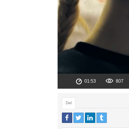
01:53
807
Del