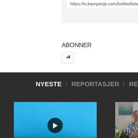
URL
to
share
ABONNER
NYESTE
REPORTASJER
RE