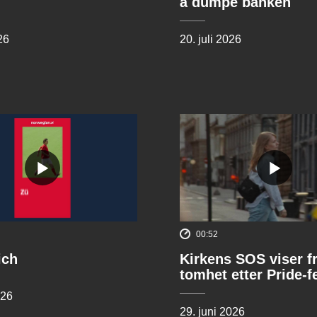
å dumpe banken
26
20. juli 2026
00:52
ich
Kirkens SOS viser f
tomhet etter Pride-f
026
29. juni 2026