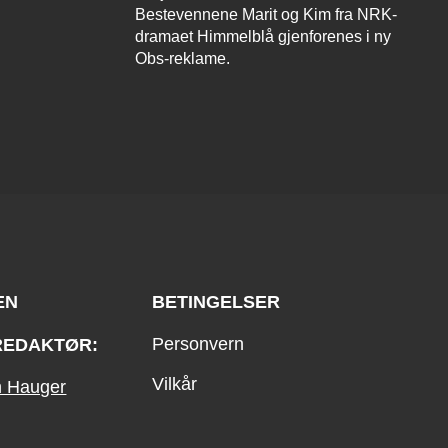
Bestevennene Marit og Kim fra NRK-
dramaet Himmelblå gjenforenes i ny
Obs-reklame.
EN
BETINGELSER
Personvern
REDAKTØR:
Vilkår
an Hauger