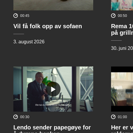
00:45
00:50
Vil få folk opp av sofaen
Rema 10
på gril
3. august 2026
30. juni 2
00:30
01:00
Lendo sender papegøye for
Her er 