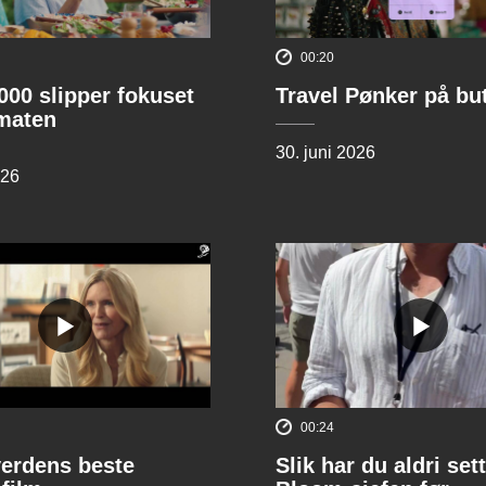
00:20
00 slipper fokuset
Travel Pønker på bu
lmaten
30. juni 2026
026
00:24
verdens beste
Slik har du aldri sett