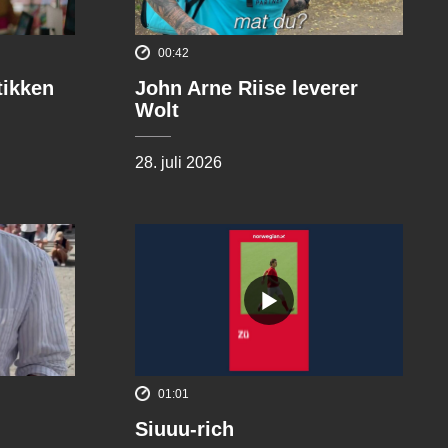
00:42
tikken
John Arne Riise leverer
Wolt
28. juli 2026
01:01
Siuuu-rich