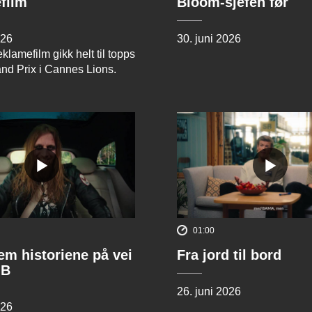
film
Bloom-sjefen før
026
30. juni 2026
klamefilm gikk helt til topps
and Prix i Cannes Lions.
01:00
rem historiene på vei
Fra jord til bord
 B
26. juni 2026
026