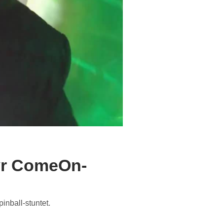
dyr ComeOn-
nball-stuntet.