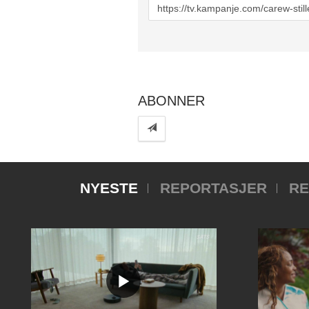
URL
to
share
ABONNER
NYESTE
REPORTASJER
RE