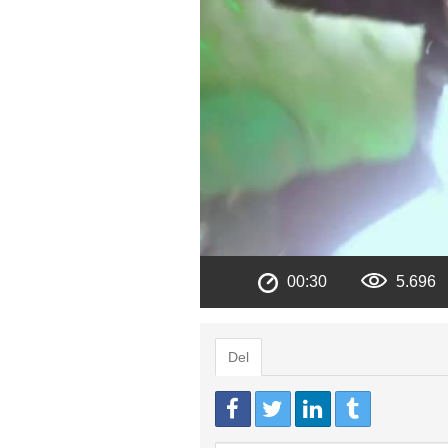
00:30
5.696
Del