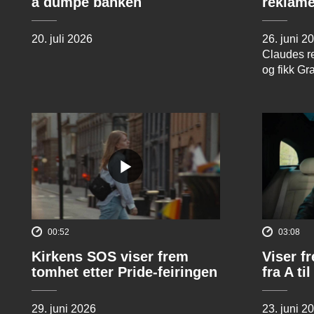
å dumpe banken
reklame
20. juli 2026
26. juni 2
Claudes re
og fikk Gr
00:52
03:08
Kirkens SOS viser frem
Viser f
tomhet etter Pride-feiringen
fra A til
29. juni 2026
23. juni 2