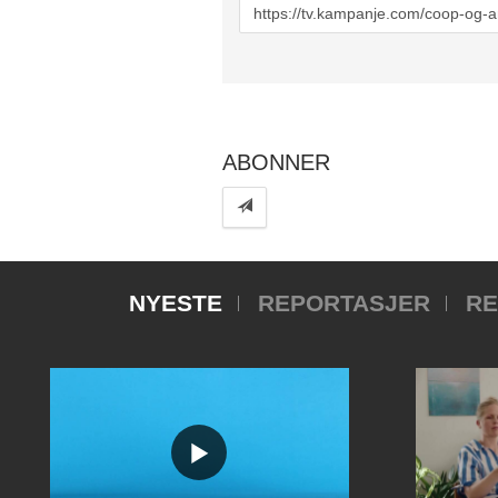
URL
to
share
ABONNER
NYESTE
REPORTASJER
RE