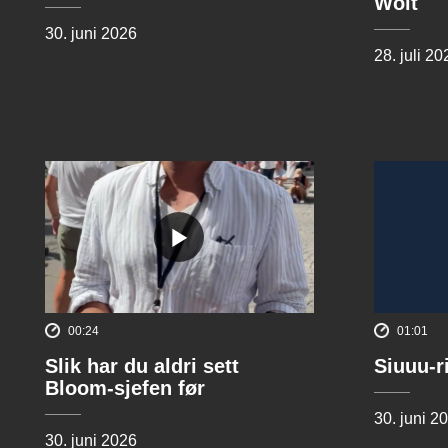
Wolt
30. juni 2026
28. juli 20
00:24
01:01
Slik har du aldri sett
Siuuu-r
Bloom-sjefen før
30. juni 2
30. juni 2026