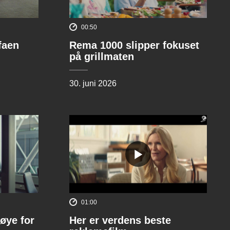
00:50
ofaen
Rema 1000 slipper fokuset
på grillmaten
30. juni 2026
01:00
øye for
Her er verdens beste