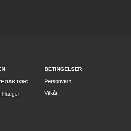
EN
BETINGELSER
Personvern
REDAKTØR:
Vilkår
an Hauger