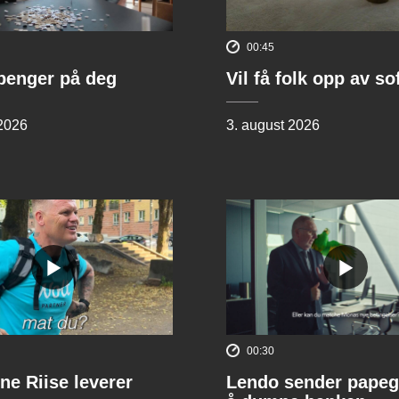
00:45
penger på deg
Vil få folk opp av s
 2026
3. august 2026
00:30
ne Riise leverer
Lendo sender papeg