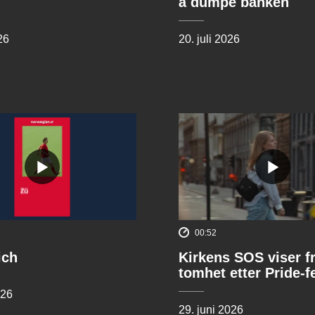
å dumpe banken
26
20. juli 2026
00:52
ich
Kirkens SOS viser f
tomhet etter Pride-f
026
29. juni 2026