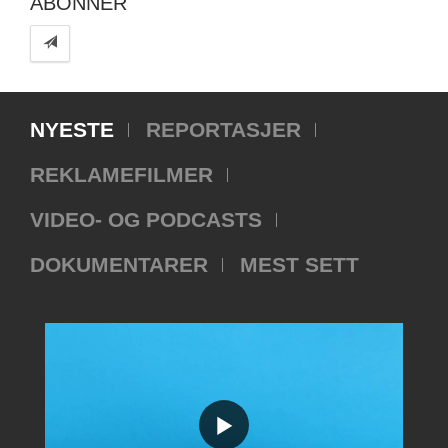
ABONNER
NYESTE
REPORTASJER
REKLAMEFILMER
VIDEO- OG PODCASTS
DOKUMENTARER
MEST SETT