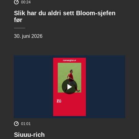
00:24
Slik har du aldri sett Bloom-sjefen
før
30. juni 2026
01:01
Siuuu-rich