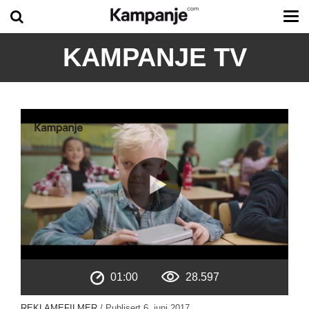
Tog
me
KAMPANJE TV
01:00
28.597
REKLAMEFILMER
/ Publisert
6. juni 2017