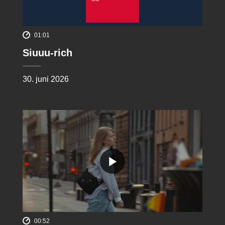
01:01
Siuuu-rich
30. juni 2026
00:52