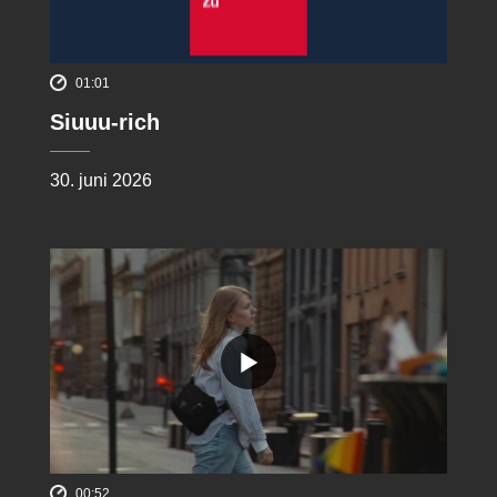
01:01
Siuuu-rich
30. juni 2026
00:52