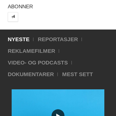
ABONNER
NYESTE
REPORTASJER
REKLAMEFILMER
VIDEO- OG PODCASTS
DOKUMENTARER
MEST SETT