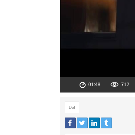
01:48
712
Del