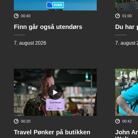
00:40
01:00
Finn går også utendørs
Du har 
7. august 2026
7. august
00:20
00:42
Travel Pønker på butikken
John Ar