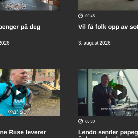
00:45
penger på deg
Vil få folk opp av s
 2026
3. august 2026
00:30
ne Riise leverer
Lendo sender papeg