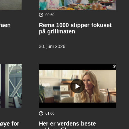
00:50
ofaen
Rema 1000 slipper fokuset
på grillmaten
30. juni 2026
01:00
øye for
Her er verdens beste