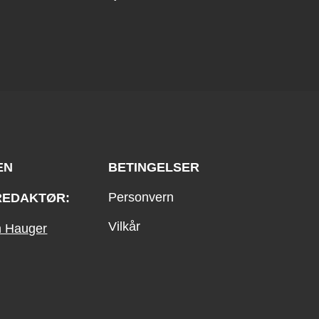
EN
BETINGELSER
Personvern
REDAKTØR:
Vilkår
an Hauger