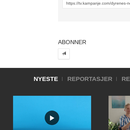
URL
to
share
ABONNER
NYESTE
REPORTASJER
RE