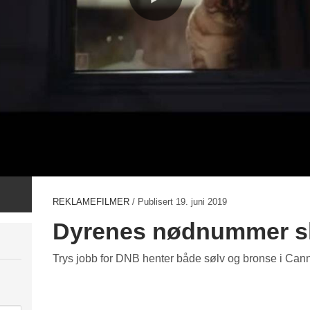
REKLAMEFILMER
/ Publisert
19. juni 2019
Dyrenes nødnummer sl
Trys jobb for DNB henter både sølv og bronse i Can