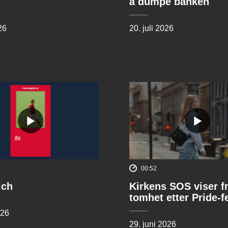
å dumpe banken
26
20. juli 2026
00:52
ich
Kirkens SOS viser f
tomhet etter Pride-f
026
29. juni 2026