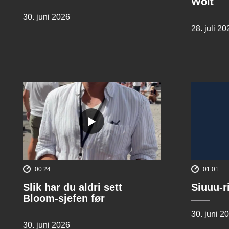
Wolt
30. juni 2026
28. juli 20
00:24
01:01
Slik har du aldri sett
Siuuu-r
Bloom-sjefen før
30. juni 2
30. juni 2026