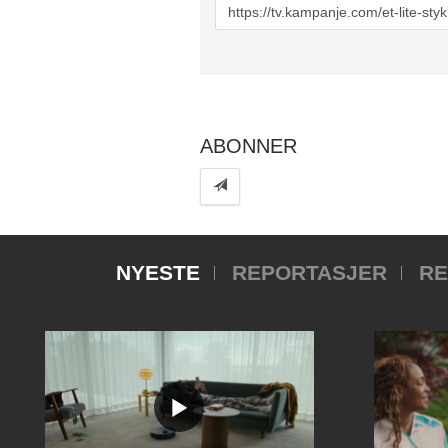
URL
to
share
ABONNER
NYESTE
REPORTASJER
RE