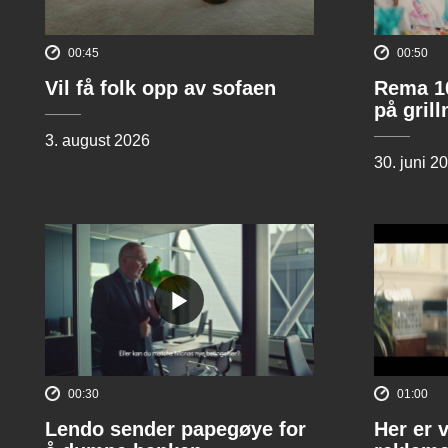
00:45
00:50
Vil få folk opp av sofaen
Rema 10
på gril
3. august 2026
30. juni 2
00:30
01:00
Lendo sender papegøye for
Her er 