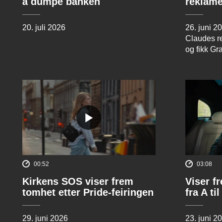
å dumpe banken
reklame
20. juli 2026
26. juni 2
Claudes re
og fikk Gr
00:52
03:08
Kirkens SOS viser frem
Viser f
tomhet etter Pride-feiringen
fra A til
29. juni 2026
23. juni 2