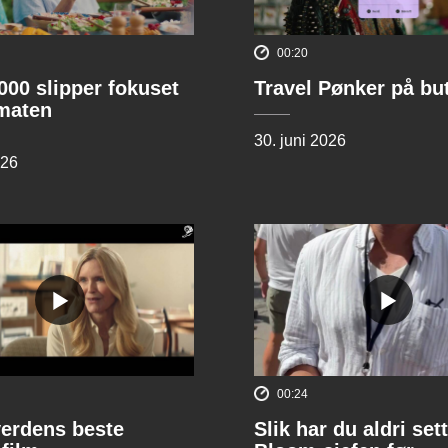
00:20
00 slipper fokuset
Travel Pønker på bu
lmaten
30. juni 2026
026
00:24
verdens beste
Slik har du aldri sett