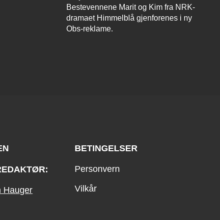
Bestevennene Marit og Kim fra NRK-
dramaet Himmelblå gjenforenes i ny
Obs-reklame.
EN
BETINGELSER
Personvern
REDAKTØR:
Vilkår
an Hauger