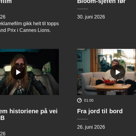
film
Bloom-sjefen før
026
30. juni 2026
klamefilm gikk helt til topps
and Prix i Cannes Lions.
01:00
rem historiene på vei
Fra jord til bord
 B
26. juni 2026
026