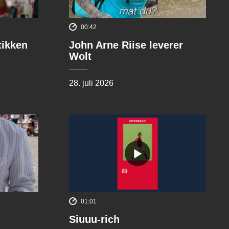
00:42
tikken
John Arne Riise leverer
Wolt
28. juli 2026
01:01
Siuuu-rich