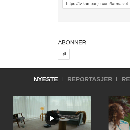
URL
to
share
ABONNER
NYESTE
REPORTASJER
RE