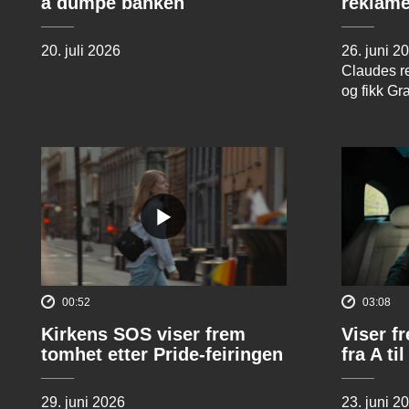
å dumpe banken
reklame
20. juli 2026
26. juni 2
Claudes re
og fikk Gr
00:52
03:08
Kirkens SOS viser frem
Viser f
tomhet etter Pride-feiringen
fra A til
29. juni 2026
23. juni 2