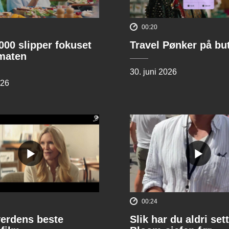
00:20
00 slipper fokuset
Travel Pønker på bu
lmaten
30. juni 2026
026
00:24
verdens beste
Slik har du aldri sett