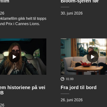
film
Bloom-sjefen før
026
30. juni 2026
klamefilm gikk helt til topps
and Prix i Cannes Lions.
01:00
rem historiene på vei
Fra jord til bord
 B
26. juni 2026
026