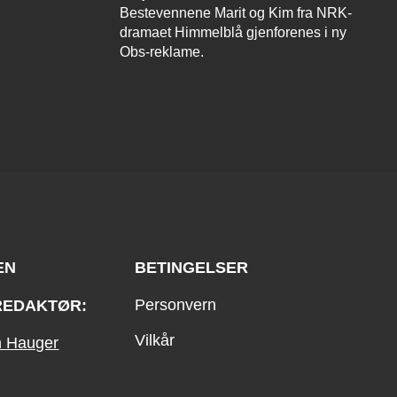
Bestevennene Marit og Kim fra NRK-
dramaet Himmelblå gjenforenes i ny
Obs-reklame.
EN
BETINGELSER
Personvern
REDAKTØR:
Vilkår
an Hauger