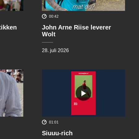
00:42
tikken
John Arne Riise leverer
Wolt
28. juli 2026
01:01
Siuuu-rich