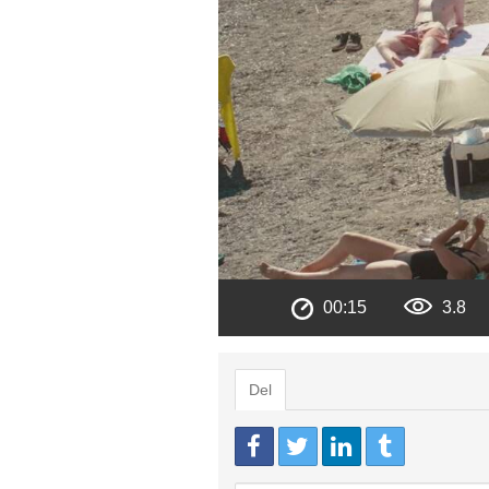
00:15
3.8
Del