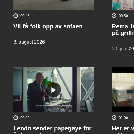
00:45
00:50
Vil få folk opp av sofaen
Rema 10
på gril
3. august 2026
30. juni 2
00:30
01:00
Lendo sender papegøye for
Her er 