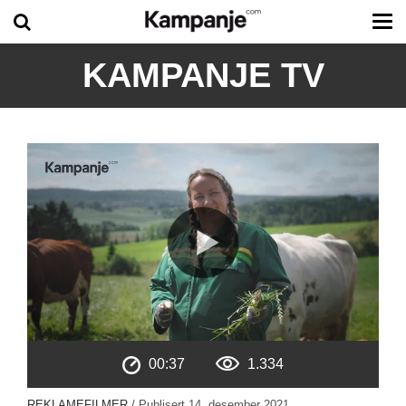
Tog
me
KAMPANJE TV
00:37
1.334
REKLAMEFILMER
/ Publisert
14. desember 2021