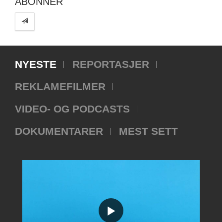
ABONNER
NYESTE
REPORTASJER
REKLAMEFILMER
VIDEO- OG PODCASTS
DOKUMENTARER
MEST SETT