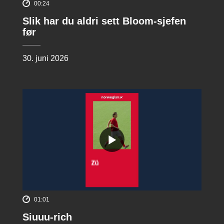
00:24
Slik har du aldri sett Bloom-sjefen
før
30. juni 2026
01:01
Siuuu-rich