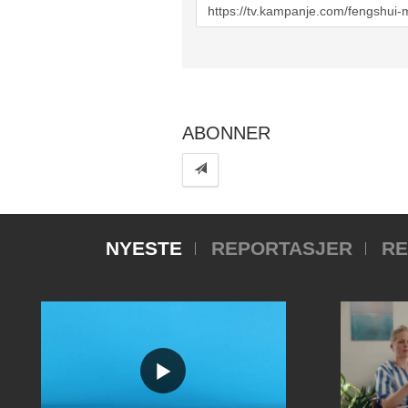
URL
to
share
ABONNER
NYESTE
REPORTASJER
RE