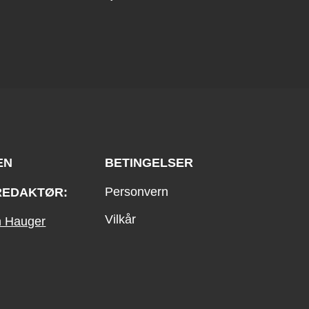
EN
BETINGELSER
Personvern
REDAKTØR:
Vilkår
an Hauger