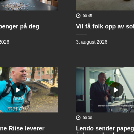
00:45
penger på deg
Vil få folk opp av s
 2026
3. august 2026
00:30
ne Riise leverer
Lendo sender papeg