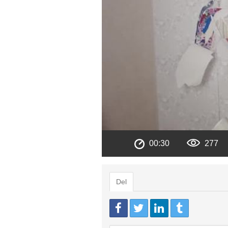
00:30
277
Del