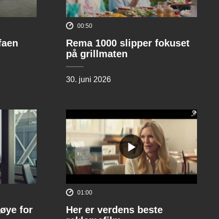
00:50
ofaen
Rema 1000 slipper fokuset
på grillmaten
30. juni 2026
01:00
øye for
Her er verdens beste