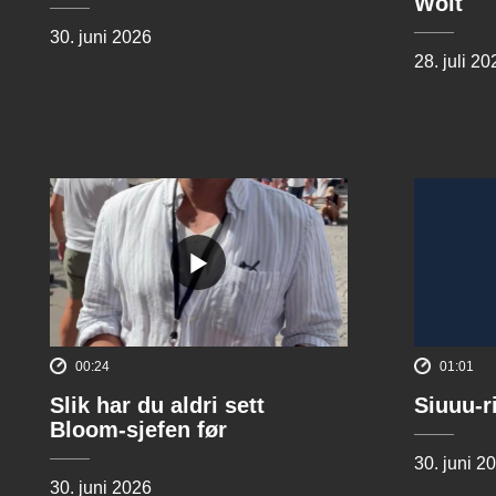
Wolt
30. juni 2026
28. juli 20
00:24
01:01
Slik har du aldri sett
Siuuu-r
Bloom-sjefen før
30. juni 2
30. juni 2026