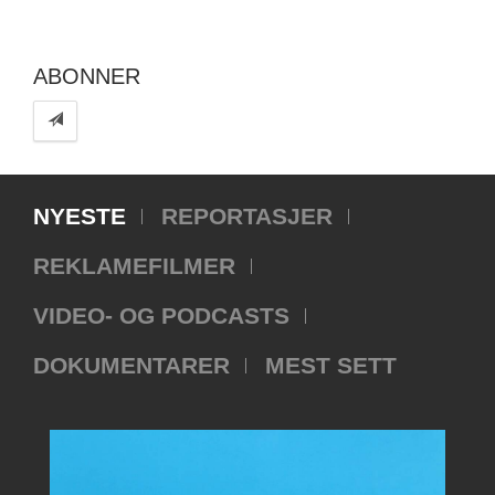
ABONNER
NYESTE
REPORTASJER
REKLAMEFILMER
VIDEO- OG PODCASTS
DOKUMENTARER
MEST SETT