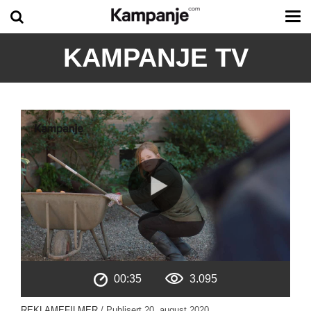
Tog
me
KAMPANJE TV
00:35
3.095
REKLAMEFILMER
/ Publisert
20. august 2020