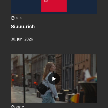
01:01
Siuuu-rich
30. juni 2026
00:52