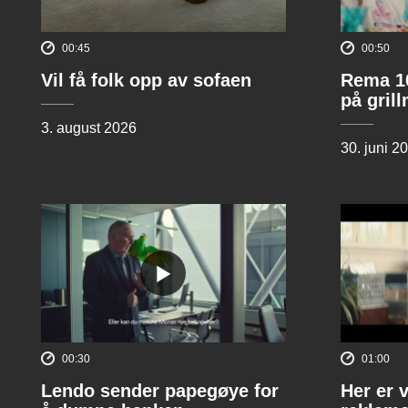
00:45
00:50
Vil få folk opp av sofaen
Rema 10
på gril
3. august 2026
30. juni 2
00:30
01:00
Lendo sender papegøye for
Her er 