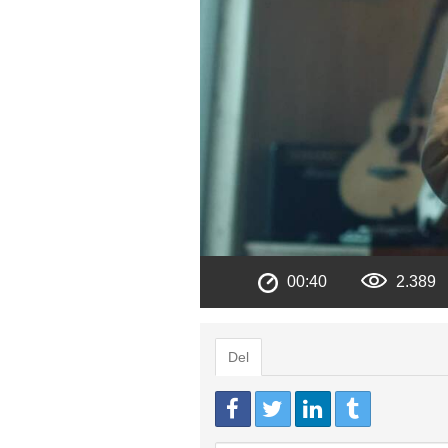
00:40
2.389
Del