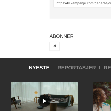
URL
to
share
ABONNER
NYESTE
REPORTASJER
RE