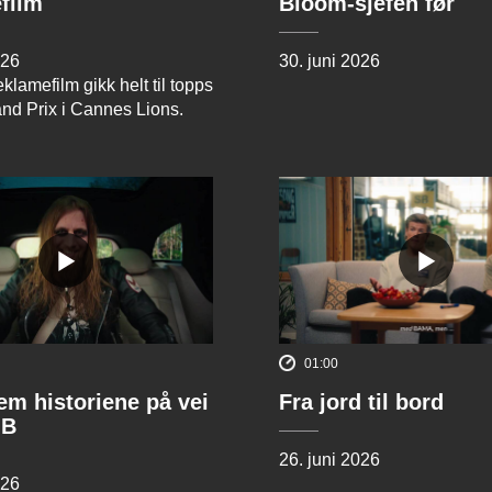
film
Bloom-sjefen før
026
30. juni 2026
klamefilm gikk helt til topps
and Prix i Cannes Lions.
01:00
rem historiene på vei
Fra jord til bord
 B
26. juni 2026
026