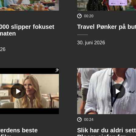
00:20
00 slipper fokuset
Travel Pønker på bu
lmaten
30. juni 2026
026
00:24
verdens beste
Slik har du aldri sett