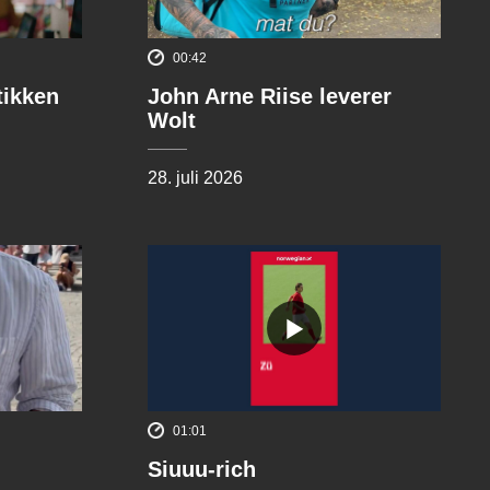
00:42
tikken
John Arne Riise leverer
Wolt
28. juli 2026
01:01
Siuuu-rich