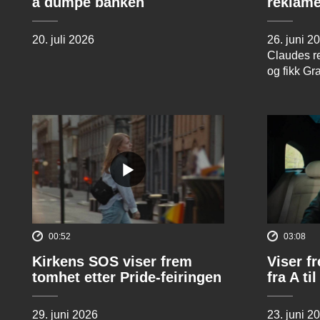
å dumpe banken
reklame
20. juli 2026
26. juni 2
Claudes re
og fikk Gr
00:52
03:08
Kirkens SOS viser frem
Viser f
tomhet etter Pride-feiringen
fra A til
29. juni 2026
23. juni 2