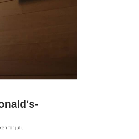
nald's-
n for juli.