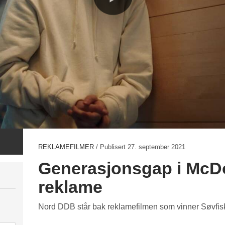
REKLAMEFILMER
/ Publisert
27. september 2021
Generasjonsgap i McDo
reklame
Nord DDB står bak reklamefilmen som vinner Søvfiske