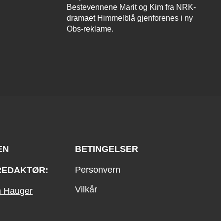
Bestevennene Marit og Kim fra NRK-
dramaet Himmelblå gjenforenes i ny
Obs-reklame.
EN
BETINGELSER
Personvern
REDAKTØR:
Vilkår
an Hauger