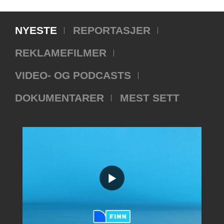
NYESTE
REPORTASJER
REKLAMEFILMER
VIDEO- OG PODCASTS
DOKUMENTARER
MEST SETT