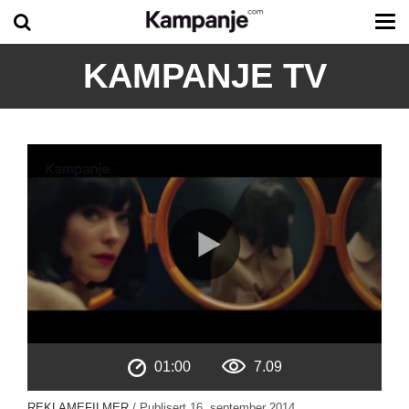
Tog
me
KAMPANJE TV
01:00
7.09
REKLAMEFILMER
/ Publisert
16. september 2014