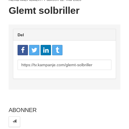
Glemt solbriller
Del
URL
to
share
ABONNER