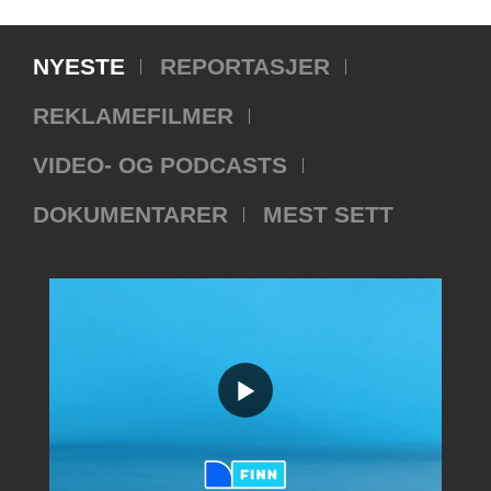
NYESTE
REPORTASJER
REKLAMEFILMER
VIDEO- OG PODCASTS
DOKUMENTARER
MEST SETT