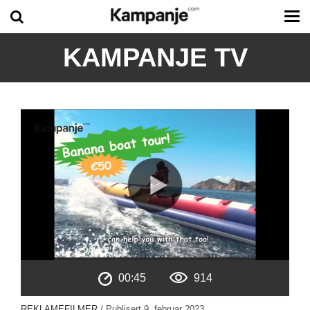
Tog
me
KAMPANJE TV
00:45
914
REKLAMEFILMER
/ Publisert
9. februar 2023