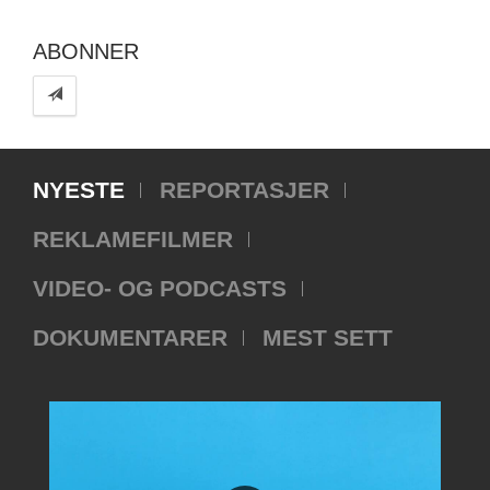
ABONNER
NYESTE
REPORTASJER
REKLAMEFILMER
VIDEO- OG PODCASTS
DOKUMENTARER
MEST SETT