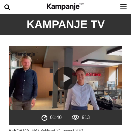
Tog
me
KAMPANJE TV
01:40
913
REPORTASJER
/ Publisert
24. august 2021