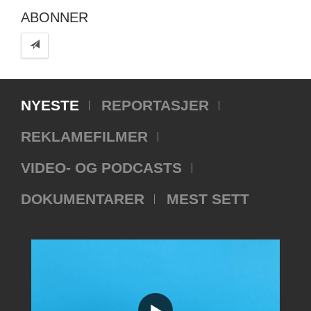
ABONNER
NYESTE
REPORTASJER
REKLAMEFILMER
VIDEO- OG PODCASTS
DOKUMENTARER
MEST SETT