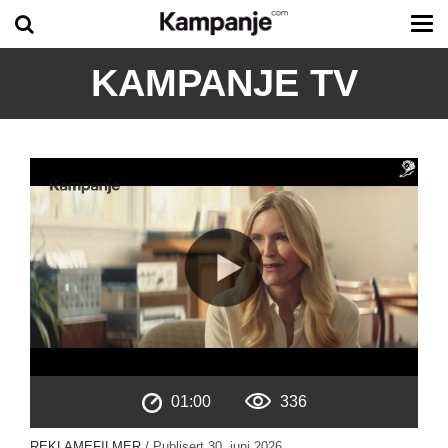
Tog
me
KAMPANJE TV
01:00
336
REKLAMEFILMER
/ Publisert
30. juni 2026