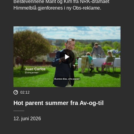
Bestevennene Marit og Kim fra NRK-dramaet
Himmelblå gjenforenes i ny Obs-reklame.
02:12
Hot parent summer fra Av-og-til
12. juni 2026