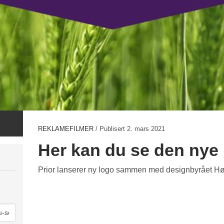
REKLAMEFILMER
/ Publisert
2. mars 2021
Her kan du se den nye 
Prior lanserer ny logo sammen med designbyrået Hø