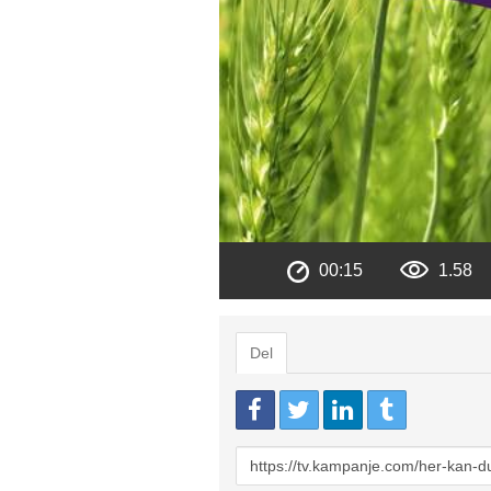
00:15
1.58
Del
URL
to