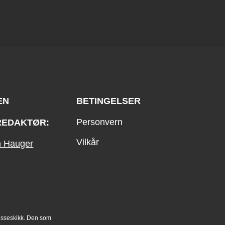
EN
BETINGELSER
Personvern
REDAKTØR:
Vilkår
an Hauger
esseskikk. Den som