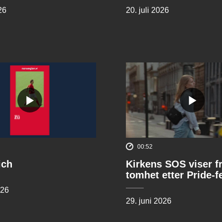
26
20. juli 2026
00:52
ich
Kirkens SOS viser f
tomhet etter Pride-f
026
29. juni 2026