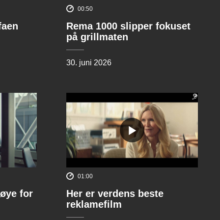
00:50
ofaen
Rema 1000 slipper fokuset
på grillmaten
30. juni 2026
01:00
øye for
Her er verdens beste
reklamefilm