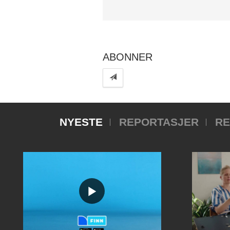
share
ABONNER
NYESTE
REPORTASJER
RE