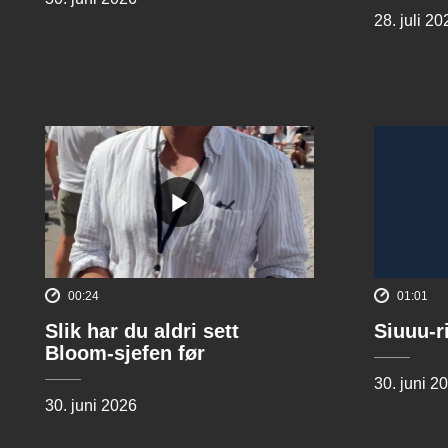
28. juli 20
00:24
01:01
Slik har du aldri sett
Siuuu-r
Bloom-sjefen før
30. juni 2
30. juni 2026