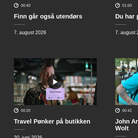
00:40
01:00
Finn går også utendørs
Du har 
7. august 2026
7. august
00:20
00:42
Travel Pønker på butikken
John Ar
Wolt
30. juni 2026