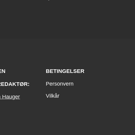
EN
BETINGELSER
Personvern
REDAKTØR:
Vilkår
an Hauger