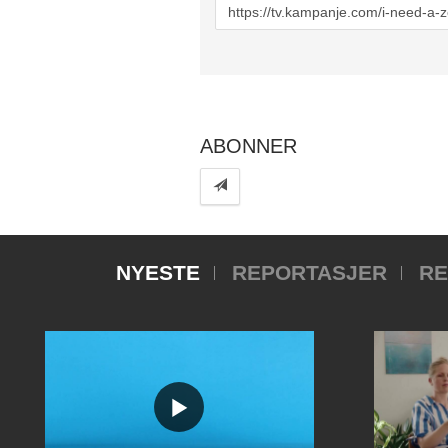
URL
to
share
ABONNER
NYESTE
REPORTASJER
RE