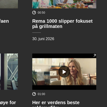
00:50
ofaen
Rema 1000 slipper fokuset
på grillmaten
30. juni 2026
01:00
øye for
Her er verdens beste