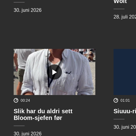
Wolt
30. juni 2026
28. juli 20
00:24
01:01
Slik har du aldri sett
Siuuu-r
Bloom-sjefen før
30. juni 2
30. juni 2026