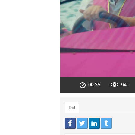
00:35
941
Del