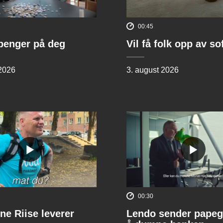
00:45
penger på deg
Vil få folk opp av s
 2026
3. august 2026
00:30
ne Riise leverer
Lendo sender papeg