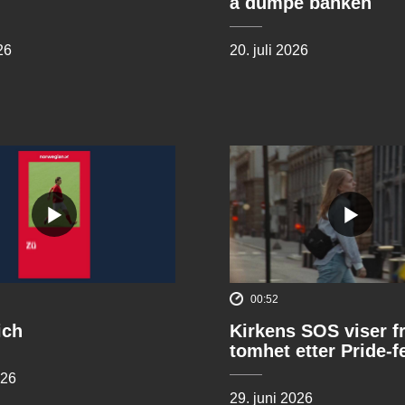
å dumpe banken
26
20. juli 2026
00:52
ich
Kirkens SOS viser f
tomhet etter Pride-f
026
29. juni 2026