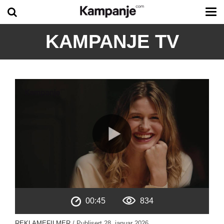
Tog
me
KAMPANJE TV
00:45
834
REKLAMEFILMER
/ Publisert
28. januar 2026