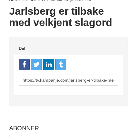
Jarlsberg er tilbake
med velkjent slagord
Del
URL
to
share
ABONNER