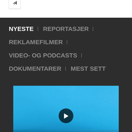
NYESTE
REPORTASJER
REKLAMEFILMER
VIDEO- OG PODCASTS
DOKUMENTARER
MEST SETT