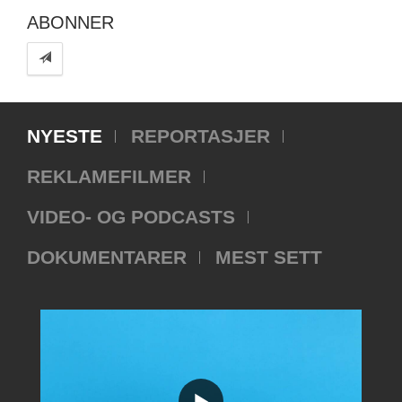
ABONNER
NYESTE
REPORTASJER
REKLAMEFILMER
VIDEO- OG PODCASTS
DOKUMENTARER
MEST SETT