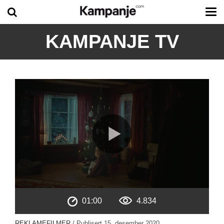
Tog
me
KAMPANJE TV
01:00
4.834
REKLAMEFILMER
/ Publisert
15. desember 2020