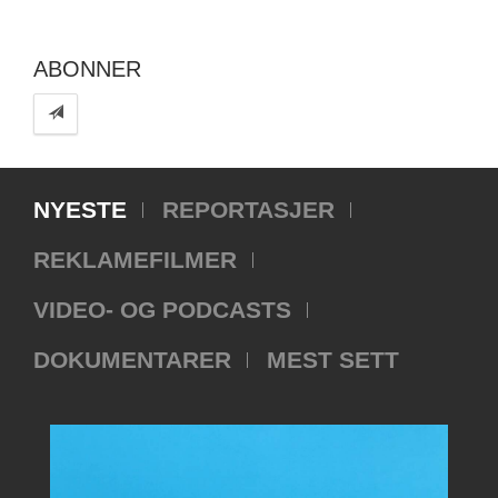
ABONNER
NYESTE
REPORTASJER
REKLAMEFILMER
VIDEO- OG PODCASTS
DOKUMENTARER
MEST SETT