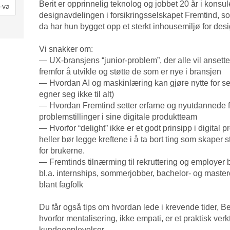
Berit er opprinnelig teknolog og jobbet 20 år i konsu
designavdelingen i forsikringsselskapet Fremtind, so
da har hun bygget opp et sterkt inhousemiljø for des
Vi snakker om:
— UX-bransjens “junior-problem”, der alle vil ansette 
fremfor å utvikle og støtte de som er nye i bransjen
— Hvordan AI og maskinlæring kan gjøre nytte for seg 
egner seg ikke til alt)
— Hvordan Fremtind setter erfarne og nyutdannede f
problemstillinger i sine digitale produktteam
— Hvorfor “delight” ikke er et godt prinsipp i digital 
heller bør legge kreftene i å ta bort ting som skaper 
for brukerne.
— Fremtinds tilnærming til rekruttering og employer
bl.a. internships, sommerjobber, bachelor- og master
blant fagfolk
Du får også tips om hvordan lede i krevende tider, Beri
hvorfor mentalisering, ikke empati, er et praktisk verk
kundeopplevelser.