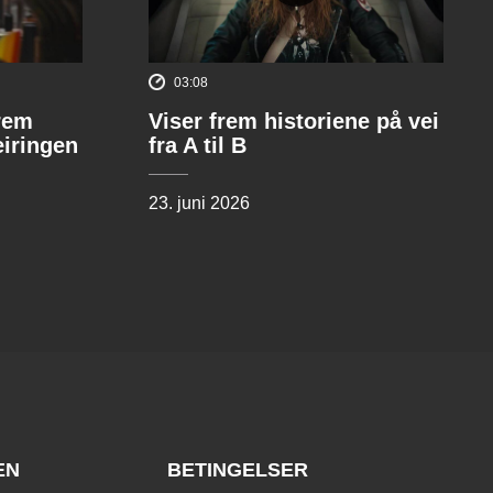
03:08
rem
Viser frem historiene på vei
eiringen
fra A til B
23. juni 2026
EN
BETINGELSER