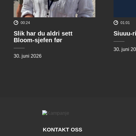
00:24
01:01
Slik har du aldri sett
Siuuu-r
Bloom-sjefen før
30. juni 2
30. juni 2026
KONTAKT OSS