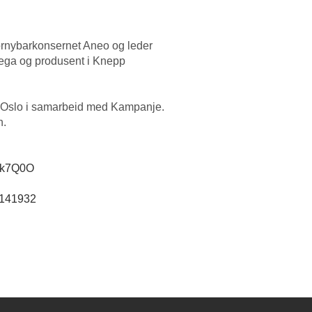
fornybarkonsernet Aneo og leder
tega og produsent i Knepp
A Oslo i samarbeid med Kampanje.
n.
K5k7Q0O
4141932