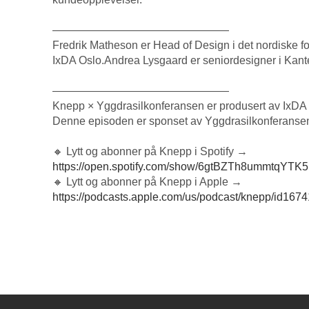
————————————————
Fredrik Matheson er Head of Design i det nordiske 
IxDA Oslo.Andrea Lysgaard er seniordesigner i Kan
————————————————
Knepp × Yggdrasilkonferansen er produsert av IxD
Denne episoden er sponset av Yggdrasilkonferanse
🔸 Lytt og abonner på Knepp i Spotify →
https://open.spotify.com/show/6gtBZTh8ummtqYT
🔸 Lytt og abonner på Knepp i Apple →
https://podcasts.apple.com/us/podcast/knepp/id167