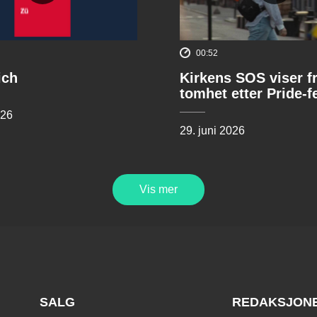
00:52
ich
Kirkens SOS viser f
tomhet etter Pride-f
026
29. juni 2026
Vis mer
SALG
REDAKSJON