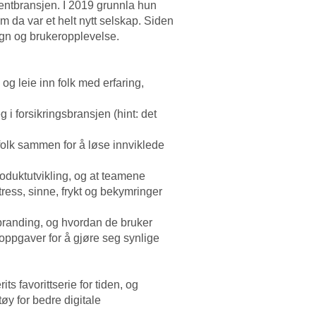
lentbransjen. I 2019 grunnla hun
m da var et helt nytt selskap. Siden
ign og brukeropplevelse.
og leie inn folk med erfaring,
i forsikringsbransjen (hint: det
olk sammen for å løse innviklede
produktutvikling, og at teamene
stress, sinne, frykt og bekymringer
 branding, og hvordan de bruker
oppgaver for å gjøre seg synlige
ts favorittserie for tiden, og
tøy for bedre digitale