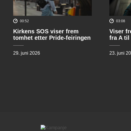
00:52
03:08
Kirkens SOS viser frem
Viser f
tomhet etter Pride-feiringen
fra A til
29. juni 2026
23. juni 2