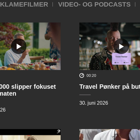
KLAMEFILMER
VIDEO- OG PODCASTS
00:20
00 slipper fokuset
Travel Pønker på bu
lmaten
30. juni 2026
026