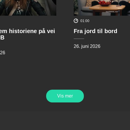
01:00
rem historiene på vei
Fra jord til bord
 B
26. juni 2026
026
Vis mer