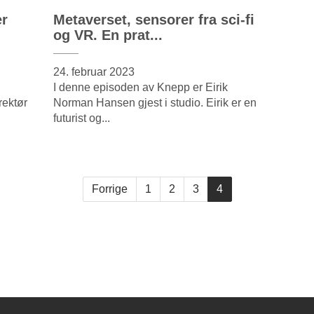
er
Metaverset, sensorer fra sci-fi
og VR. En prat...
24. februar 2023
n
I denne episoden av Knepp er Eirik
rektør
Norman Hansen gjest i studio. Eirik er en
futurist og...
Forrige
1
2
3
4