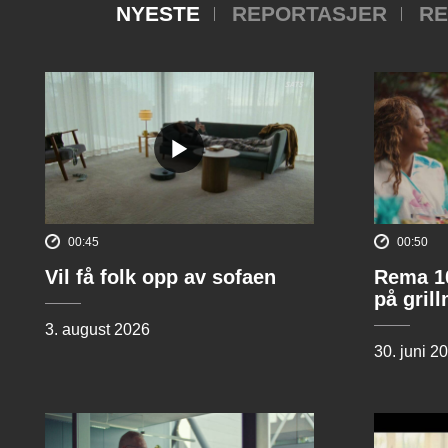
NYESTE
REPORTASJER
RE
00:45
00:50
Vil få folk opp av sofaen
Rema 10
på gril
3. august 2026
30. juni 2