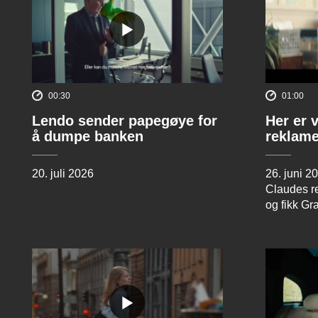
00:30
01:00
Lendo sender papegøye for
Her er 
å dumpe banken
reklame
20. juli 2026
26. juni 2
Claudes re
og fikk Gr