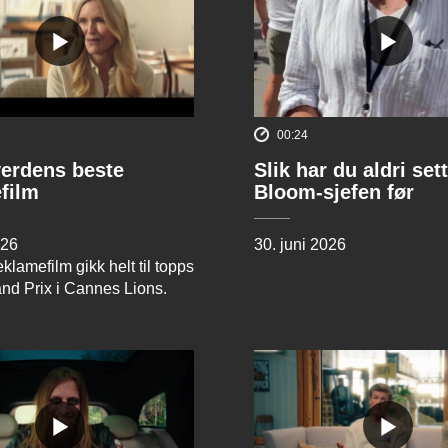
00:24
verdens beste
Slik har du aldri sett
film
Bloom-sjefen før
026
30. juni 2026
klamefilm gikk helt til topps
and Prix i Cannes Lions.