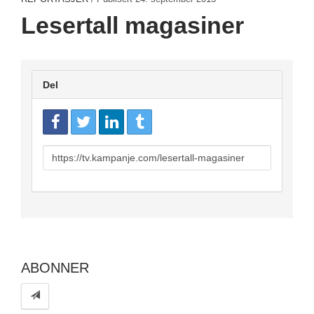
Lesertall magasiner
Del
URL
to
share
ABONNER