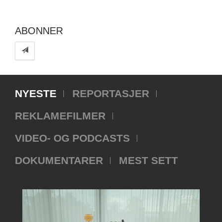
ABONNER
NYESTE
REPORTASJER
REKLAMEFILMER
VIDEO- OG PODCASTS
DOKUMENTARER
MEST SETT