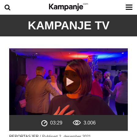
Tog
me
KAMPANJE TV
03:29
3.006
REPORTASJER
/ Publisert
2. desember 2021