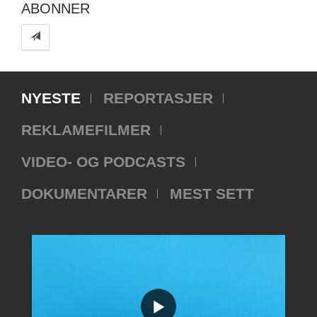
ABONNER
NYESTE
REPORTASJER
REKLAMEFILMER
VIDEO- OG PODCASTS
DOKUMENTARER
MEST SETT