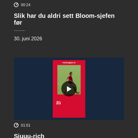
00:24
Slik har du aldri sett Bloom-sjefen
før
30. juni 2026
01:01
Siuuu-rich