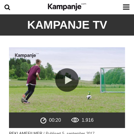
Tog
me
KAMPANJE TV
00:20
1.916
REKLAMEFILMER
/ Publisert
5. september 2017