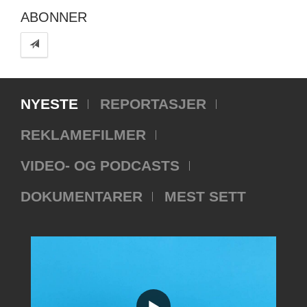
ABONNER
NYESTE
REPORTASJER
REKLAMEFILMER
VIDEO- OG PODCASTS
DOKUMENTARER
MEST SETT