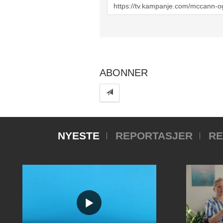
URL
to
share
ABONNER
NYESTE
REPORTASJER
RE