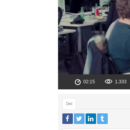
02:15
1.333
Del