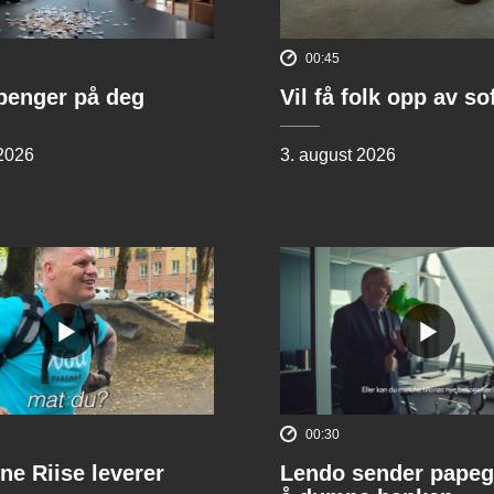
00:45
penger på deg
Vil få folk opp av s
 2026
3. august 2026
00:30
ne Riise leverer
Lendo sender papeg