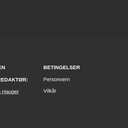
EN
BETINGELSER
Personvern
REDAKTØR:
Vilkår
an Hauger