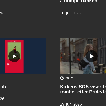
å dumpe banken
26
20. juli 2026
00:52
ich
Kirkens SOS viser f
tomhet etter Pride-f
026
29. juni 2026