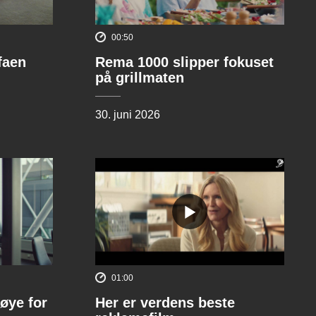
00:50
ofaen
Rema 1000 slipper fokuset
på grillmaten
30. juni 2026
01:00
øye for
Her er verdens beste