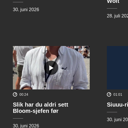
Wolt
30. juni 2026
28. juli 20
00:24
01:01
Slik har du aldri sett
Siuuu-r
Bloom-sjefen før
30. juni 2
30. juni 2026