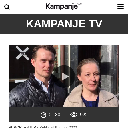
Tog
me
KAMPANJE TV
01:30
922
REPORTASJER
/ Publisert
9. mars 2020