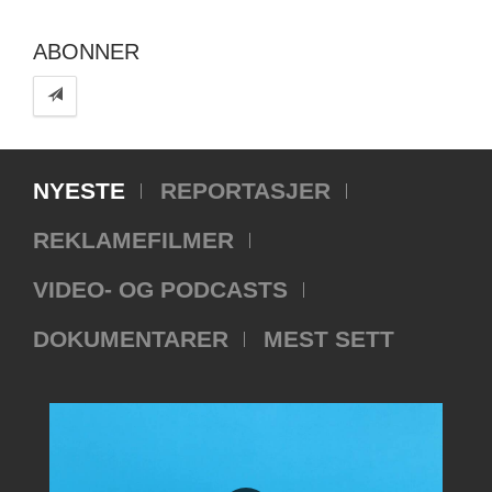
ABONNER
NYESTE
REPORTASJER
REKLAMEFILMER
VIDEO- OG PODCASTS
DOKUMENTARER
MEST SETT