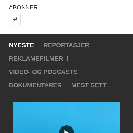
ABONNER
NYESTE
REPORTASJER
REKLAMEFILMER
VIDEO- OG PODCASTS
DOKUMENTARER
MEST SETT