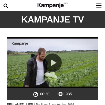
Tog
me
KAMPANJE TV
00:30
935
REKLAMEFILMER
/ Publisert
6. september 2016