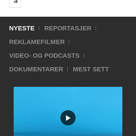
NYESTE
REPORTASJER
REKLAMEFILMER
VIDEO- OG PODCASTS
DOKUMENTARER
MEST SETT